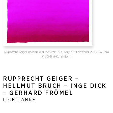
Rupprecht Geiger, Rollenbild (Pinc vital), 1991, Acryl auf Leinwand, 203 x 137,5 cm
© VG-Bild-Kunst-Bonn
RUPPRECHT GEIGER –
HELLMUT BRUCH – INGE DICK
– GERHARD FRÖMEL
LICHTJAHRE