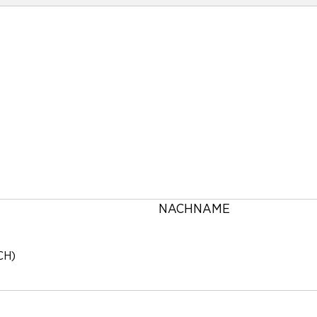
G
NACHNAME
CH)