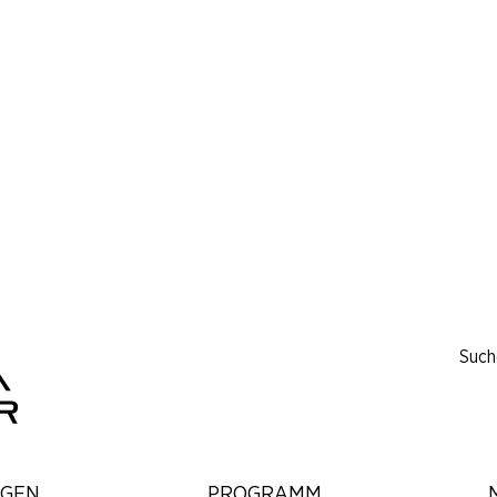
Such
NGEN
PROGRAMM
KO KU WA
GEMEINSAM DAZWISCHEN
große Ausstellungshalle
Ausstellungsdauer:
27. September 2025 – 29