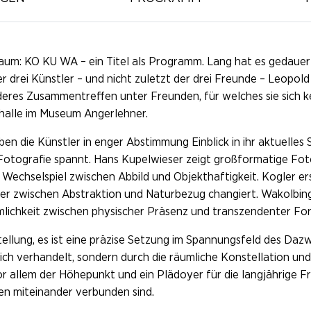
m: KO KU WA – ein Titel als Programm. Lang hat es gedauert u
 drei Künstler – und nicht zuletzt der drei Freunde – Leopol
eres Zusammentreffen unter Freunden, für welches sie sich k
shalle im Museum Angerlehner.
ben die Künstler in enger Abstimmung Einblick in ihr aktuelles
ur Fotografie spannt. Hans Kupelwieser zeigt großformatige 
 Wechselspiel zwischen Abbild und Objekthaftigkeit. Kogler er
er zwischen Abstraktion und Naturbezug changiert. Wakolbin
mlichkeit zwischen physischer Präsenz und transzendenter Fo
ellung, es ist eine präzise Setzung im Spannungsfeld des Daz
lich verhandelt, sondern durch die räumliche Konstellation und
or allem der Höhepunkt und ein Plädoyer für die langjährige Fr
n miteinander verbunden sind.