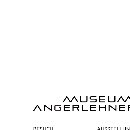
BESUCH
AUSSTELLU
Sujet der Ausstellung „KO KU
WA – Gemeinsam dazwischen“
im Museum Angerlehner ©