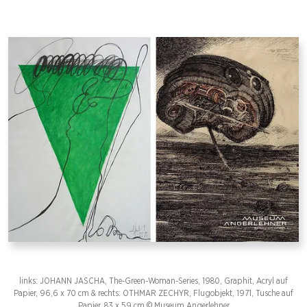
links: JOHANN JASCHA, The-Green-Woman-Series, 1980, Graphit, Acryl auf
Papier, 96,6 x 70 cm & rechts: OTHMAR ZECHYR, Flugobjekt, 1971, Tusche auf
Papier, 83 x 59 cm © Museum Angerlehner